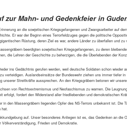
uf zur Mahn- und Gedenkfeier in Gude
Erinnerung an die sowjetischen Kriegsgefangenen und Zwangsarbeiter auf dem
hte. Er war der Beginn eines Terrorfeldzuges gegen die politische Opposit
 gigantischen Rüstung, deren Ziel es war, andere Länder zu überfallen und zu 
n Massengräbern beerdigten sowjetischen Kriegsgefangenen, zu deren bleibend
en, die Lehren der Geschichte zu beherzigen, die die Überlebenden der Konz
wieder ins Gedächtnis gerufen werden, weil deutsche Soldaten schon wieder 
u verteidigen. Auslandseinsätze der Bundeswehr ziehen uns immer tiefer in Kr
 unserer Streitkräfte aussprechen. An den Kriegsgräbern betonen wir unsere
achsen von Rechtsextremismus und Neofaschismus zu warnen. Die Leugnung 
t erfolgt, fordert den Widerstand aller friedliebenden und demokratischen Kräf
r in den Massengräbern liegenden Opfer des NS-Terrors unbekannt ist. Die Tät
 hat.
denkkundgebung auf. Unser besonderes Anliegen ist es, das Gedenken an die 
ür Völkerverständigung, Frieden und Demokratie.