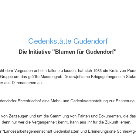
Gedenkstätte Gudendorf
Die Initiative "Blumen für Gudendorf"
icht dem Vergessen anheim fallen zu lassen, hat sich 1983 ein Kreis von Per
 Gruppe um das größte Massengrab für sowjetische Kriegsgefangene in Stuken
er aus Dithmarschen an.
m Gudendorfer Ehrenfriedhof eine Mahn- und Gedenkveranstaltung zur Erinnerun
en von Zeitzeugen und um die Sammlung von Fakten und Dokumenten, die das 
 denn nur wer die Vergangenheit kennt, kann aus ihr für die Zukunft lernen.
der "Landesarbeitsgemeinschaft Gedenkstätten und Erinnerungsorte Schleswig-