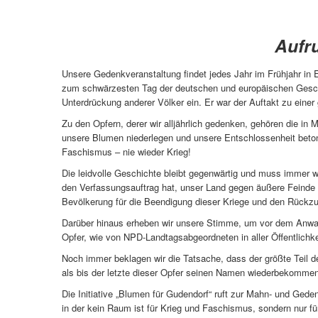
Aufr
Unsere Gedenkveranstaltung findet jedes Jahr im Frühjahr in 
zum schwärzesten Tag der deutschen und europäischen Geschic
Unterdrückung anderer Völker ein. Er war der Auftakt zu einer
Zu den Opfern, derer wir alljährlich gedenken, gehören die i
unsere Blumen niederlegen und unsere Entschlossenheit beton
Faschismus – nie wieder Krieg!
Die leidvolle Geschichte bleibt gegenwärtig und muss immer 
den Verfassungsauftrag hat, unser Land gegen äußere Feinde z
Bevölkerung für die Beendigung dieser Kriege und den Rückzug
Darüber hinaus erheben wir unsere Stimme, um vor dem Anw
Opfer, wie von NPD-Landtagsabgeordneten in aller Öffentlichkei
Noch immer beklagen wir die Tatsache, dass der größte Teil de
als bis der letzte dieser Opfer seinen Namen wiederbekommen
Die Initiative „Blumen für Gudendorf“ ruft zur Mahn- und Ge
in der kein Raum ist für Krieg und Faschismus, sondern nur f