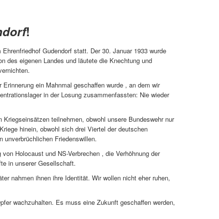
ndorf
!
 Ehrenfriedhof Gudendorf statt. Der 30. Januar 1933 wurde
ion des eigenen Landes und läutete die Knechtung und
vernichten.
er Erinnerung ein Mahnmal geschaffen wurde , an dem wir
entrationslager in der Losung zusammenfassten: Nie wieder
an Kriegseinsätzen teilnehmen, obwohl unsere Bundeswehr nur
iege hinein, obwohl sich drei Viertel der deutschen
n unverbrüchlichen Friedenswillen.
von Holocaust und NS-Verbrechen , die Verhöhnung der
te in unserer Gesellschaft.
er nahmen ihnen ihre Identität. Wir wollen nicht eher ruhen,
Opfer wachzuhalten. Es muss eine Zukunft geschaffen werden,