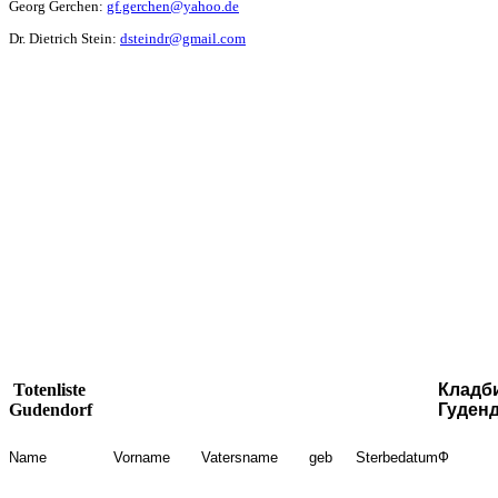
Georg Gerchen:
gf.gerchen@yahoo.de
Dr. Dietrich Stein:
dsteindr@gmail.com
Totenliste
Кладб
Gudendorf
Гуден
Name
Vorname
Vatersname
geb
Sterbedatum
Ф