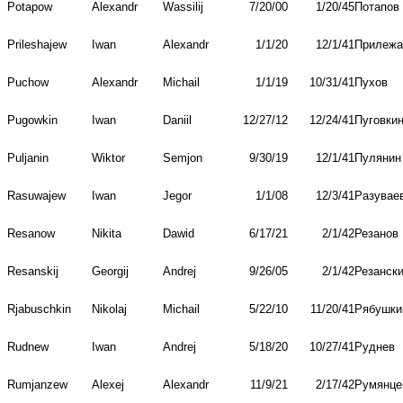
Potapow
Alexandr
Wassilij
7/20/00
1/20/45
Потапов
Prileshajew
Iwan
Alexandr
1/1/20
12/1/41
Прилежа
Puchow
Alexandr
Michail
1/1/19
10/31/41
Пухов
Pugowkin
Iwan
Daniil
12/27/12
12/24/41
Пуговки
Puljanin
Wiktor
Semjon
9/30/19
12/1/41
Пулянин
Rasuwajew
Iwan
Jegor
1/1/08
12/3/41
Разувае
Resanow
Nikita
Dawid
6/17/21
2/1/42
Резанов
Resanskij
Georgij
Andrej
9/26/05
2/1/42
Резанск
Rjabuschkin
Nikolaj
Michail
5/22/10
11/20/41
Рябушки
Rudnew
Iwan
Andrej
5/18/20
10/27/41
Руднев
Rumjanzew
Alexej
Alexandr
11/9/21
2/17/42
Румянце