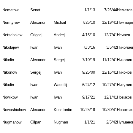
Nematow
Senat
1/1/13
7/26/44
Нематов
Nemtyrew
Alexandr
Michail
7/25/10
12/19/41
Немтыре
Netschajew
Grigorij
Andrej
4/15/10
12/7/41
Нечаев
Nikolajew
Iwan
Iwan
8/3/16
3/5/42
Николае
Nikolin
Alexandr
Sergej
7/10/19
11/12/41
Николин
Nikonow
Sergej
Iwan
9/25/00
12/16/41
Никонов
Nikulin
Iwan
Wassilij
6/24/12
10/27/41
Никулин
Nowikow
Iwan
Iwan
9/17/21
12/1/41
Новиков
Nowoshichow
Alexandr
Konstantin
10/25/18
10/30/41
Новожих
Nugmanow
Gilpan
Nugman
1/1/21
2/5/42
Нугмано