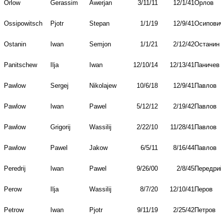
Orlow
Gerassim
Awerjan
3/11/11
12/1/41
Орлов
Ossipowitsch
Pjotr
Stepan
1/1/19
12/9/41
Осипови
Ostanin
Iwan
Semjon
1/1/21
2/12/42
Останин
Panitschew
Ilja
Iwan
12/10/14
12/13/41
Паничев
Pawlow
Sergej
Nikolajew
10/6/18
12/9/41
Павлов
Pawlow
Iwan
Pawel
5/12/12
2/19/42
Павлов
Pawlow
Grigorij
Wassilij
2/22/10
11/28/41
Павлов
Pawlow
Pawel
Jakow
6/5/11
8/16/44
Павлов
Peredrij
Iwan
Pawel
9/26/00
2/8/45
Передри
Perow
Ilja
Wassilij
8/7/20
12/10/41
Перов
Petrow
Iwan
Pjotr
9/11/19
2/25/42
Петров