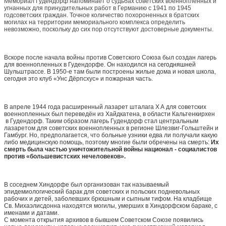
Мемориал Гудендорф напоминает о судьбах советских военнопленных и
угнанных для принудительных работ в Германию с 1941 по 1945
годсоветских граждан. Точное количество похороненных в братских
могилах на территории мемориального комплекса определить
невозможно, поскольку до сих пор отсутствуют достоверные документы.
Вскоре после начала войны против Советского Союза был создан лагерь
для военнопленных в Гудендорфe. Он находился на с
егодняшнe
й
Шульштрассе. В 1950-е там были построены жилые дома и новая школа,
сегодня это клуб
«
Унс Дёрпсхус
»
и пожарная часть.
В апреле 1944 года расширенный лазарет шталага
X A
для советских
военнопленных был переведён из Хайдкатена, в области Кальтенкирхен
в Гудендорф. Таким образом лагерь Гудендорф стал центральным
лазаретом для советских военнопленных в регионе Шлезвиг-Гольштейн и
Гамбург. Но, предполагается, что больные узники едва ли получали какую
либо медицинскую помощь, поэтому многие были обречены на смерть:
Их
смерть была частью уничтожительной войны национал - социалистов
против
«
большевистских нечеловеков
».
В соседнем Хиндорфе был организован так называемый
эпидемиологический барак для советских и польских подневольных
рабочих и детей, заболевших брюшным и сыпным тифом. На кладбище
Св. Михаэлисдонна находятся могилы, умерших в Хиндорфском бараке, с
именами и датами.
С момента открытия архивов в бывшем Советском Союзе появились