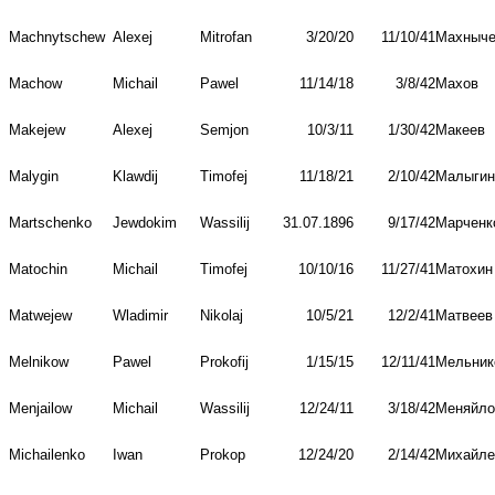
Machnytschew
Alexej
Mitrofan
3/20/20
11/10/41
Махныч
Machow
Michail
Pawel
11/14/18
3/8/42
Махов
Makejew
Alexej
Semjon
10/3/11
1/30/42
Макеев
Malygin
Klawdij
Timofej
11/18/21
2/10/42
Малыгин
Martschenko
Jewdokim
Wassilij
31.07.1896
9/17/42
Марченк
Matochin
Michail
Timofej
10/10/16
11/27/41
Матохин
Matwejew
Wladimir
Nikolaj
10/5/21
12/2/41
Матвеев
Melnikow
Pawel
Prokofij
1/15/15
12/11/41
Мельник
Menjailow
Michail
Wassilij
12/24/11
3/18/42
Меняйло
Michailenko
Iwan
Prokop
12/24/20
2/14/42
Михайле