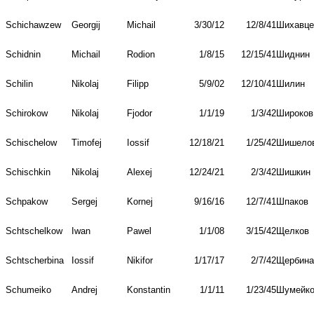
Schichawzew
Georgij
Michail
3/30/12
12/8/41
Шихавце
Schidnin
Michail
Rodion
1/8/15
12/15/41
Шиднин
Schilin
Nikolaj
Filipp
5/9/02
12/10/41
Шилин
Schirokow
Nikolaj
Fjodor
1/1/19
1/3/42
Широков
Schischelow
Timofej
Iossif
12/18/21
1/25/42
Шишело
Schischkin
Nikolaj
Alexej
12/24/21
2/3/42
Шишкин
Schpakow
Sergej
Kornej
9/16/16
12/7/41
Шпаков
Schtschelkow
Iwan
Pawel
1/1/08
3/15/42
Щелков
Schtscherbina
Iossif
Nikifor
1/17/17
2/7/42
Щербина
Schumeiko
Andrej
Konstantin
1/1/11
1/23/45
Шумейк