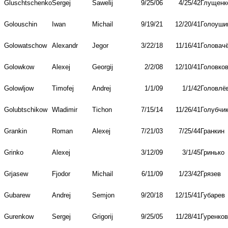
Gluschtschenko
Sergej
Sawelij
9/25/06
4/25/42
Глущенк
Golouschin
Iwan
Michail
9/19/21
12/20/41
Голоуши
Golowatschow
Alexandr
Jegor
3/22/18
11/16/41
Головач
Golowkow
Alexej
Georgij
2/2/08
12/10/41
Головко
Golowljow
Timofej
Andrej
1/1/09
1/1/42
Головлё
Golubtschikow
Wladimir
Tichon
7/15/14
11/26/41
Голубчи
Grankin
Roman
Alexej
7/21/03
7/25/44
Гранкин
Grinko
Alexej
3/12/09
3/1/45
Гринько
Grjasew
Fjodor
Michail
6/11/09
1/23/42
Грязев
Gubarew
Andrej
Semjon
9/20/18
12/15/41
Губарев
Gurenkow
Sergej
Grigorij
9/25/05
11/28/41
Гуренков