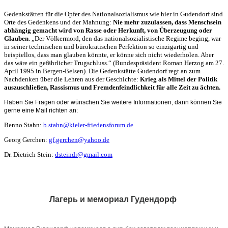
Gedenkstätten für die Opfer des Nationalsozialismus wie hier in Gudendorf sind
Orte des Gedenkens und der Mahnung:
Nie mehr zuzulassen, dass Menschsein
abhängig gemacht wird von Rasse oder Herkunft, von Überzeugung oder
Glauben
. „Der Völkermord, den das nationalsozialistische Regime beging, war
in seiner technischen und bürokratischen Perfektion so einzigartig und
beispiellos, dass man glauben könnte, er könne sich nicht wiederholen. Aber
das wäre ein gefährlicher Trugschluss.“ (Bundespräsident Roman Herzog am 27.
April 1995 in Bergen-Belsen). Die Gedenkstätte Gudendorf regt an zum
Nachdenken über die Lehren aus der Geschichte:
Krieg als Mittel der Politik
auszuschließen, Rassismus und Fremdenfeindlichkeit für alle Zeit zu ächten.
Haben Sie Fragen oder wünschen Sie weitere Informationen, dann können Sie
gerne eine Mail richten an:
Benno Stahn:
b.stahn@kieler-friedensforum.de
Georg Gerchen:
gf.gerchen@yahoo.de
Dr. Dietrich Stein:
dsteindr@gmail.com
Лагерь и мемориал Гудендорф