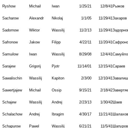
Ryshow
Michail
Iwan
1/25/21
12/8/41
Рыжов
Sacharow
Alexandr
Nikolaj
1/1/05
11/29/41
Захаров
Sadornow
Wiktor
Wassilij
11/2/13
11/29/41
Задорно
Safronow
Jakow
Filipp
4/22/11
11/20/41
Сафрон
Samuilow
Iwan
Wassilij
8/29/08
12/4/41
Самуйло
Sarajew
Grigorij
Pjotr
11/14/01
12/15/41
Сараев
Sawalischin
Wassilij
Kapiton
2/3/00
12/10/41
Завалиш
Sawertjajew
Michail
Ossip
9/15/21
2/18/42
Завертя
Schajew
Wassilij
Andrej
2/23/13
1/30/42
Шаев
Schalachow
Andrej
Ibragim
4/30/17
11/21/41
Шалахо
Schapurow
Pawel
Wassilij
6/21/21
11/5/41
Шапуров