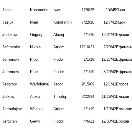
Janin
Konstantin
Iwan
12/6/25
2/4/45
Янин
Jazjuk
Iwan
Konstantin
7/22/18
12/7/41
Яцюк
Jedokow
Grigorij
Alexej
1/1/19
12/31/41
Едоков
Jefimenko
Nikolaj
Artjom
12/10/21
2/20/42
Ефимен
Jefremow
Pjotr
Fjodor
1/1/19
12/27/41
Ефремо
Jefremow
Pjotr
Fjodor
1/1/19
5/29/42
Ефремо
Jegorow
Warfolomej
Jegor
9/15/09
12/1/41
Егоров
Jelkow
Alexej
Timofej
3/22/14
11/16/41
Ельков
Jermolajew
Wassilij
Artjom
1/1/19
1/19/42
Ермолае
Jerochin
Gawriil
Fjodor
4/6/21
12/30/41
Ерохин