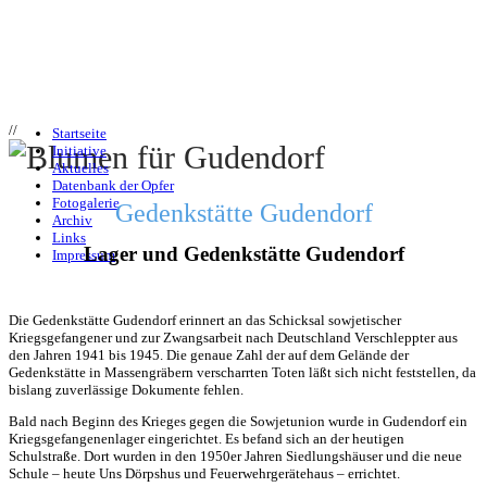
//
Startseite
Initiative
Aktuelles
Datenbank der Opfer
Fotogalerie
Gedenkstätte Gudendorf
Archiv
Links
Lager und Gedenkstätte Gudendorf
Impressum
Die Gedenkstätte Gudendorf erinnert an das Schicksal sowjetischer
Kriegsgefangener und zur Zwangsarbeit nach Deutschland Verschleppter aus
den Jahren 1941 bis 1945. Die genaue Zahl der auf dem Gelände der
Gedenkstätte in Massengräbern verscharrten Toten läßt sich nicht feststellen, da
bislang zuverlässige Dokumente fehlen.
Bald nach Beginn des Krieges gegen die Sowjetunion wurde in Gudendorf ein
Kriegsgefangenenlager eingerichtet. Es befand sich an der heutigen
Schulstraße. Dort wurden in den 1950er Jahren Siedlungshäuser und die neue
Schule – heute Uns Dörpshus und Feuerwehrgerätehaus – errichtet.