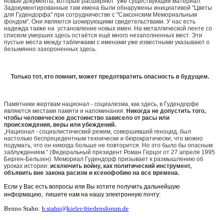
новые документы, которые расширяют уже существующий материал.
Задокументированные там имена были обнаружены инициативой "Цветы
для Гудендорфа" при сотрудничестве с "Саксонским Мемориальным
фондом". Они являются шокирующими свидетельствами. У нас есть
надежда также на установление новых имен. На металлической ленте со
списком умерших здесь остаётся ещё много незаполненных мест. Эти
пустые места между табличками с именами уже известными указывают о
безымянно захороненных здесь.
Только тот, кто помнит, может предотвратить опасность в будущем.
Памятники жертвам национал - социализма, как здесь, в Гудендорфе
являются местами памяти и напоминания:
Никогда не допустить того,
чтобы человеческое достоинство зависело от расы или
происхождения, веры или убеждений.
„
Национал - социалистический режим, совершивший геноцид, был
настолько беспрецедентным технически и бюрократически, что можно
подумать, что он никогда больше не повторится. Но это было бы опасным
заблуждением.“ (Федеральный президент Роман Герцог от 27 апреля 1995
Берген-Бельзен). Мемориал Гудендорф призывает к размышлению об
уроках истории:
исключить войну, как политический инструмент,
объявить вне закона расизм и ксенофобию на все времена.
Если у Вас есть вопросы или Вы хотите получить дальнейшую
информацию, пишите нам на нашу электронную почту:
Benno Stahn:
b.stahn@kieler-friedensforum.de