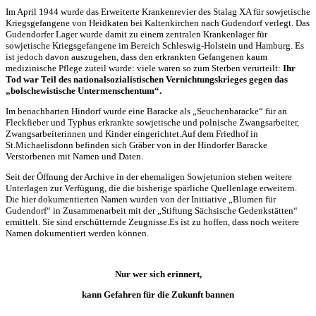
Im April 1944 wurde das Erweiterte Krankenrevier des Stalag XA für sowjetische
Kriegsgefangene von Heidkaten bei Kaltenkirchen nach Gudendorf verlegt. Das
Gudendorfer Lager wurde damit zu einem zentralen Krankenlager für
sowjetische Kriegsgefangene im Bereich Schleswig-Holstein und Hamburg. Es
ist jedoch davon auszugehen, dass den erkrankten Gefangenen kaum
medizinische Pflege zuteil wurde: viele waren so zum Sterben verurteilt:
Ihr
Tod war Teil des nationalsozialistischen Vernichtungskrieges gegen das
„bolschewistische Untermenschentum“.
Im benachbarten Hindorf wurde eine Baracke als „Seuchenbaracke“ für an
Fleckfieber und Typhus erkrankte sowjetische und polnische Zwangsarbeiter,
Zwangsarbeiterinnen und Kinder eingerichtet.Auf dem Friedhof in
St.Michaelisdonn befinden sich Gräber von in der Hindorfer Baracke
Verstorbenen mit Namen und Daten.
Seit der Öffnung der Archive in der ehemaligen Sowjetunion stehen weitere
Unterlagen zur Verfügung, die die bisherige spärliche Quellenlage erweitern.
Die hier dokumentierten Namen wurden von der Initiative „Blumen für
Gudendorf“ in Zusammenarbeit mit der „Stiftung Sächsische Gedenkstätten“
ermittelt. Sie sind erschütternde Zeugnisse.Es ist zu hoffen, dass noch weitere
Namen dokumentiert werden können.
Nur wer sich erinnert,
kann Gefahren für die Zukunft bannen