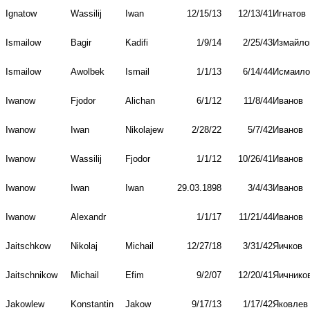
Ignatow
Wassilij
Iwan
12/15/13
12/13/41
Игнатов
Ismailow
Bagir
Kadifi
1/9/14
2/25/43
Измайло
Ismailow
Awolbek
Ismail
1/1/13
6/14/44
Исмаило
Iwanow
Fjodor
Alichan
6/1/12
11/8/44
Иванов
Iwanow
Iwan
Nikolajew
2/28/22
5/7/42
Иванов
Iwanow
Wassilij
Fjodor
1/1/12
10/26/41
Иванов
Iwanow
Iwan
Iwan
29.03.1898
3/4/43
Иванов
Iwanow
Alexandr
1/1/17
11/21/44
Иванов
Jaitschkow
Nikolaj
Michail
12/27/18
3/31/42
Яичков
Jaitschnikow
Michail
Efim
9/2/07
12/20/41
Яичнико
Jakowlew
Konstantin
Jakow
9/17/13
1/17/42
Яковлев