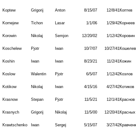
Koptew
Grigorij
Anton
8/15/07
12/8/41
Коптев
Kornejew
Tichon
Lasar
1/1/06
1/29/42
Корнеев
Korowin
Nikolaj
Semjon
12/20/02
1/12/42
Коровин
Koschelew
Pjotr
Iwan
10/7/07
10/27/41
Кошелев
Koshin
Iwan
Iwan
8/23/21
11/2/41
Кожин
Koslow
Walentin
Pjotr
6/5/07
1/12/42
Козлов
Kotikow
Nikolaj
Iwan
4/15/16
4/27/42
Котиков
Krasnow
Stepan
Pjotr
11/5/21
12/1/41
Краснов
Krasnych
Grigorij
Nikolaj
11/5/00
12/20/41
Красных
Krawtschenko
Iwan
Sergej
5/15/07
3/27/42
Кравчен