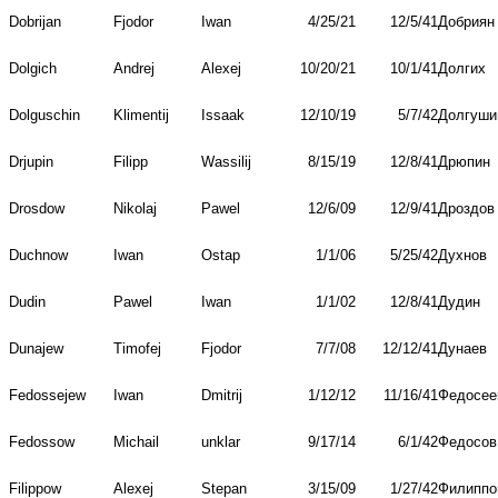
Dobrijan
Fjodor
Iwan
4/25/21
12/5/41
Добриян
Dolgich
Andrej
Alexej
10/20/21
10/1/41
Долгих
Dolguschin
Klimentij
Issaak
12/10/19
5/7/42
Долгуши
Drjupin
Filipp
Wassilij
8/15/19
12/8/41
Дрюпин
Drosdow
Nikolaj
Pawel
12/6/09
12/9/41
Дроздов
Duchnow
Iwan
Ostap
1/1/06
5/25/42
Духнов
Dudin
Pawel
Iwan
1/1/02
12/8/41
Дудин
Dunajew
Timofej
Fjodor
7/7/08
12/12/41
Дунаев
Fedossejew
Iwan
Dmitrij
1/12/12
11/16/41
Федосее
Fedossow
Michail
unklar
9/17/14
6/1/42
Федосов
Filippow
Alexej
Stepan
3/15/09
1/27/42
Филиппо