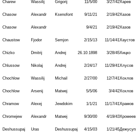
Charew
Wassilij
Grigorij
11/5/00
3/27/42
Харев
Chasow
Alexandr
Ksenofont
9/11/21
2/19/42
Хазов
Chasow
Alexandr
9/4/21
2/19/42
Хазов
Chaustow
Fjodor
Semjon
2/15/13
11/14/41
Хаустов
Chizko
Dmitrij
Andrej
26.10.1898
3/28/45
Хицко
Chlussow
Nikolaj
Andrej
2/24/17
11/29/41
Хлусов
Chochlow
Wassilij
Michail
2/27/00
12/7/41
Хохлов
Chochlow
Arsenij
Matwej
5/5/06
3/4/42
Хохлов
Chramow
Alexej
Jewdokim
1/1/21
11/17/41
Храмов
Chromejew
Alexandr
Matwej
9/30/00
4/19/43
Хромеев
Deshussupaj
Uras
Deshussupaj
4/15/03
1/21/45
Дежусуп