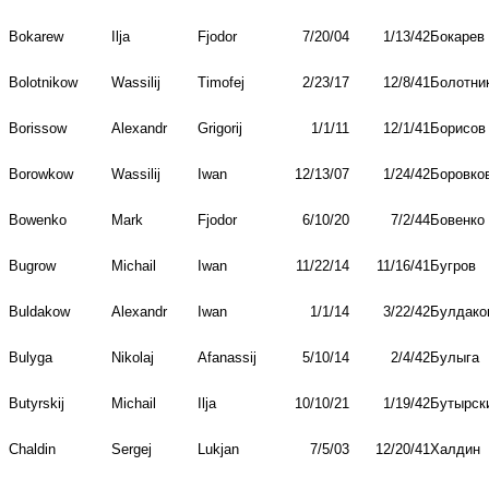
Bokarew
Ilja
Fjodor
7/20/04
1/13/42
Бокарев
Bolotnikow
Wassilij
Timofej
2/23/17
12/8/41
Болотни
Borissow
Alexandr
Grigorij
1/1/11
12/1/41
Борисов
Borowkow
Wassilij
Iwan
12/13/07
1/24/42
Боровко
Bowenko
Mark
Fjodor
6/10/20
7/2/44
Бовенко
Bugrow
Michail
Iwan
11/22/14
11/16/41
Бугров
Buldakow
Alexandr
Iwan
1/1/14
3/22/42
Булдако
Bulyga
Nikolaj
Afanassij
5/10/14
2/4/42
Булыга
Butyrskij
Michail
Ilja
10/10/21
1/19/42
Бутырск
Chaldin
Sergej
Lukjan
7/5/03
12/20/41
Халдин