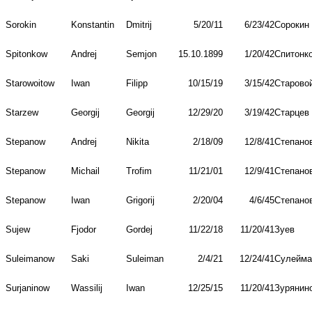
Sorokin
Konstantin
Dmitrij
5/20/11
6/23/42
Сорокин
Spitonkow
Andrej
Semjon
15.10.1899
1/20/42
Спитонк
Starowoitow
Iwan
Filipp
10/15/19
3/15/42
Старово
Starzew
Georgij
Georgij
12/29/20
3/19/42
Старцев
Stepanow
Andrej
Nikita
2/18/09
12/8/41
Степано
Stepanow
Michail
Trofim
11/21/01
12/9/41
Степано
Stepanow
Iwan
Grigorij
2/20/04
4/6/45
Степано
Sujew
Fjodor
Gordej
11/22/18
11/20/41
Зуев
Suleimanow
Saki
Suleiman
2/4/21
12/24/41
Сулейма
Surjaninow
Wassilij
Iwan
12/25/15
11/20/41
Зурянин