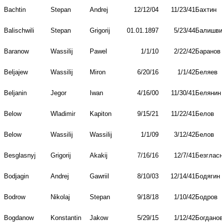
Bachtin
Stepan
Andrej
12/12/04
11/23/41
Бахтин
Balischwili
Stepan
Grigorij
01.01.1897
5/23/44
Балишв
Baranow
Wassilij
Pawel
1/1/10
2/22/42
Баранов
Beljajew
Wassilij
Miron
6/20/16
1/1/42
Беляев
Beljanin
Jegor
Iwan
4/16/00
11/30/41
Белянин
Below
Wladimir
Kapiton
9/15/21
11/22/41
Белов
Below
Wassilij
Wassilij
1/1/09
3/12/42
Белов
Besglasnyj
Grigorij
Akakij
7/16/16
12/7/41
Безглас
Bodjagin
Andrej
Gawriil
8/10/03
12/14/41
Бодягин
Bodrow
Nikolaj
Stepan
9/18/18
1/10/42
Бодров
Bogdanow
Konstantin
Jakow
5/29/15
1/12/42
Богдано