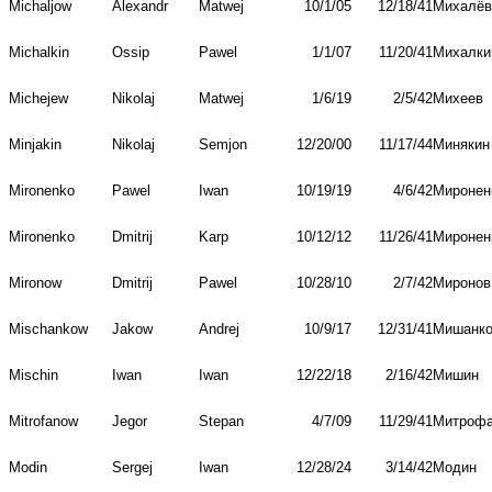
Michaljow
Alexandr
Matwej
10/1/05
12/18/41
Михалёв
Michalkin
Ossip
Pawel
1/1/07
11/20/41
Михалки
Michejew
Nikolaj
Matwej
1/6/19
2/5/42
Михеев
Minjakin
Nikolaj
Semjon
12/20/00
11/17/44
Минякин
Mironenko
Pawel
Iwan
10/19/19
4/6/42
Миронен
Mironenko
Dmitrij
Karp
10/12/12
11/26/41
Миронен
Mironow
Dmitrij
Pawel
10/28/10
2/7/42
Миронов
Mischankow
Jakow
Andrej
10/9/17
12/31/41
Мишанк
Mischin
Iwan
Iwan
12/22/18
2/16/42
Мишин
Mitrofanow
Jegor
Stepan
4/7/09
11/29/41
Митрофа
Modin
Sergej
Iwan
12/28/24
3/14/42
Модин