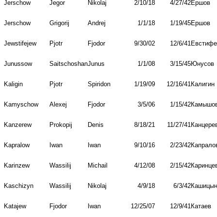
Jerschow
Jegor
Nikolaj
2/10/18
4/27/42
Ершов
Jerschow
Grigorij
Andrej
1/1/18
1/19/45
Ершов
Jewstifejew
Pjotr
Fjodor
9/30/02
12/6/41
Евстифе
Junussow
Saitschoshan
Junus
1/1/08
3/15/45
Юнусов
Kaligin
Pjotr
Spiridon
1/19/09
12/16/41
Калигин
Kamyschow
Alexej
Fjodor
3/5/06
1/15/42
Камышо
Kanzerew
Prokopij
Denis
8/18/21
11/27/41
Канцере
Kapralow
Iwan
Iwan
9/10/16
2/23/42
Капрало
Karinzew
Wassilij
Michail
4/12/08
2/15/42
Каринце
Kaschizyn
Wassilij
Nikolaj
4/9/18
6/3/42
Кашицы
Katajew
Fjodor
Iwan
12/25/07
12/9/41
Катаев