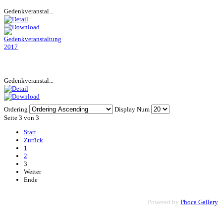
Gedenkveranstal...
Gedenkveranstal...
Ordering
Display Num
Seite 3 von 3
Start
Zurück
1
2
3
Weiter
Ende
Powered by
Phoca Gallery